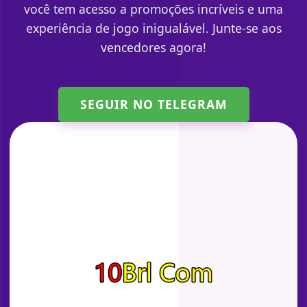
você tem acesso a promoções incríveis e uma
experiência de jogo inigualável. Junte-se aos
vencedores agora!
SEGUIR NO TELEGRAM