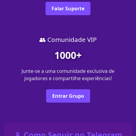
Falar Suporte
👥 Comunidade VIP
1000+
Junte-se a uma comunidade exclusiva de
jogadores e compartilhe experiências!
Entrar Grupo
📱 Como Seguir no Telegram