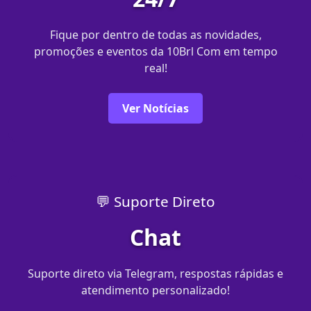
Fique por dentro de todas as novidades,
promoções e eventos da 10Brl Com em tempo
real!
Ver Notícias
💬 Suporte Direto
Chat
Suporte direto via Telegram, respostas rápidas e
atendimento personalizado!