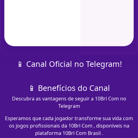
📱 Canal Oficial no Telegram!
📱 Benefícios do Canal
Descubra as vantagens de seguir a 10Brl Com no
Telegram
Esperamos que cada jogador transforme sua vida com
os jogos profissionais da 10Brl Com , disponíveis na
plataforma 10Brl Com Brasil .