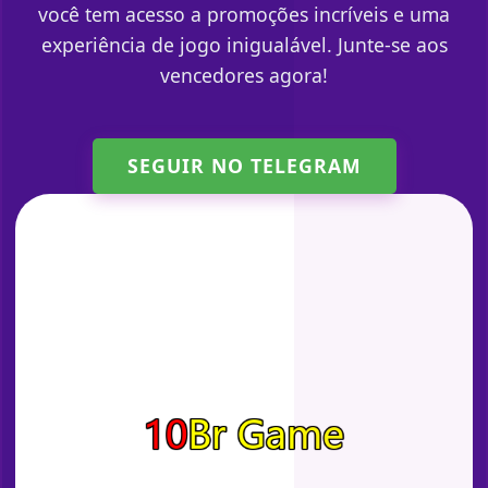
você tem acesso a promoções incríveis e uma
experiência de jogo inigualável. Junte-se aos
vencedores agora!
SEGUIR NO TELEGRAM