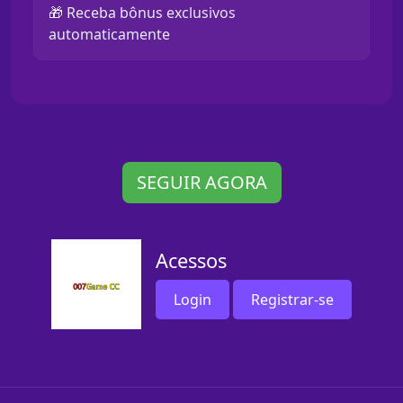
🎁 Receba bônus exclusivos
automaticamente
SEGUIR AGORA
Acessos
Login
Registrar-se