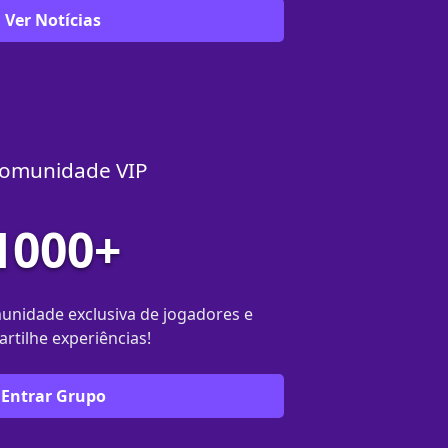
Ver Notícias
Comunidade VIP
1000+
unidade exclusiva de jogadores e
rtilhe experiências!
Entrar Grupo