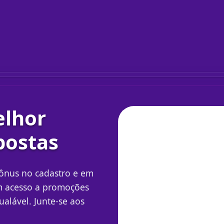
elhor
postas
ônus no cadastro e em
m acesso a promoções
ualável. Junte-se aos