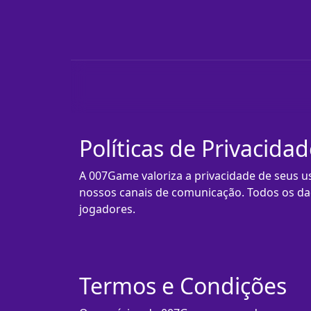
Políticas de Privacida
A 007Game valoriza a privacidade de seus 
nossos canais de comunicação. Todos os dad
jogadores.
Termos e Condições