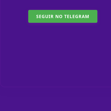
SEGUIR NO TELEGRAM