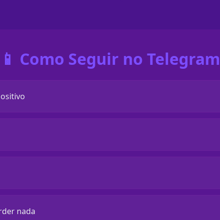
📱 Como Seguir no Telegram
ositivo
erder nada