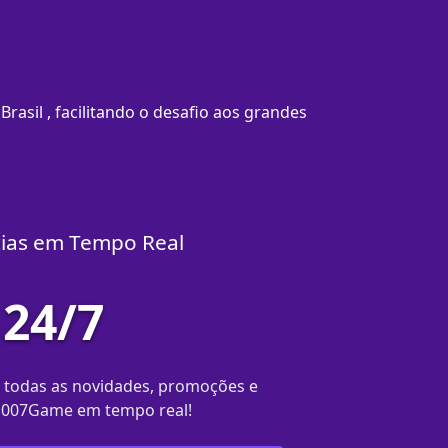
asil , facilitando o desafio aos grandes
cias em Tempo Real
24/7
e todas as novidades, promoções e
 007Game em tempo real!