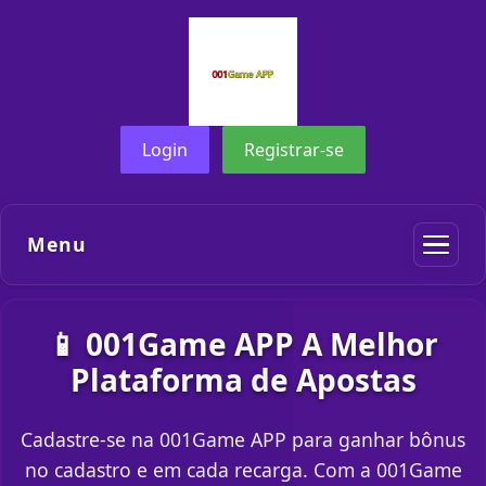
Login
Registrar-se
Menu
📱 001Game APP A Melhor
Plataforma de Apostas
Cadastre-se na 001Game APP para ganhar bônus
no cadastro e em cada recarga. Com a 001Game