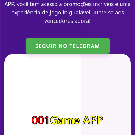
APP, você tem acesso a promoções incríveis e uma
experiência de jogo inigualável. Junte-se aos
vencedores agora!
SEGUIR NO TELEGRAM