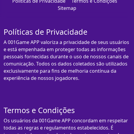
Políticas de Privacidade
Termos e Condições
Sitemap
Políticas de Privacidade
A 001Game APP valoriza a privacidade de seus usuários
e está empenhada em proteger todas as informações
pessoais fornecidas durante o uso de nossos canais de
comunicação. Todos os dados coletados são utilizados
exclusivamente para fins de melhoria contínua da
experiência de nossos jogadores.
Termos e Condições
Os usuários da 001Game APP concordam em respeitar
todas as regras e regulamentos estabelecidos. É