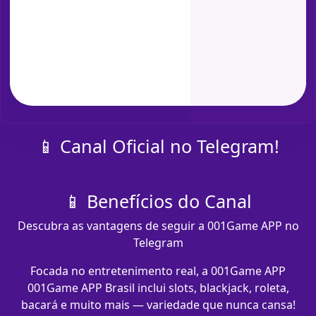
📱 Canal Oficial no Telegram!
📱 Benefícios do Canal
Descubra as vantagens de seguir a 001Game APP no
Telegram
Focada no entretenimento real, a 001Game APP
001Game APP Brasil inclui slots, blackjack, roleta,
bacará e muito mais — variedade que nunca cansa!